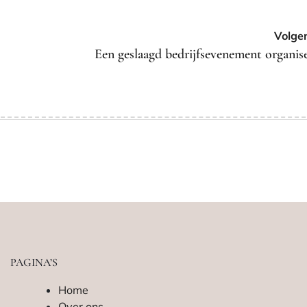
Volge
Een geslaagd bedrijfsevenement organis
PAGINA’S
Home
Over ons