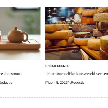
UNCATEGORIZED
GEPLAATST
IN
re theesmaak
De ambachtelijke kaaswereld verke
Redactie
april 8, 2026
Redactie
laatst
Geplaatst
Geplaatst
or
op
door