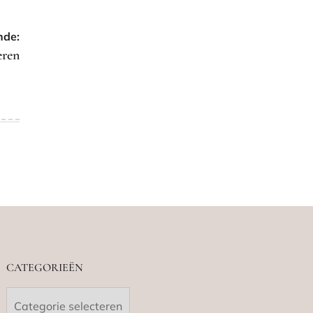
nde:
eren
CATEGORIEËN
Categorieën