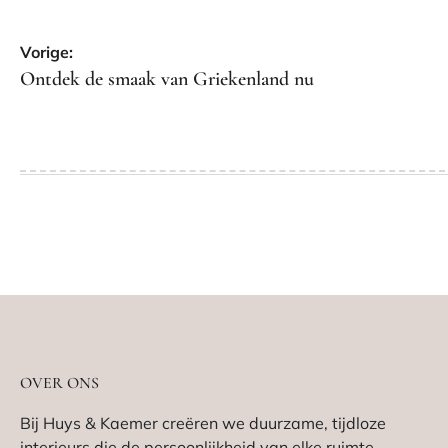
Bericht
Vorige:
navigatie
Ontdek de smaak van Griekenland nu
OVER ONS
Bij Huys & Kaemer creëren we duurzame, tijdloze
interieurs die de persoonlijkheid van elke ruimte