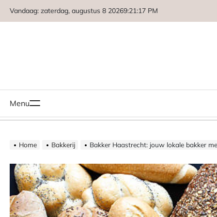
Naar
Vandaag: zaterdag, augustus 8 2026
9
:
21
:
18
PM
de
inhoud
springen
Menu
Home
Bakkerij
Bakker Haastrecht: jouw lokale bakker m