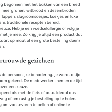
roeg begonnen met het bakken van een breed
d, meergranen, witbrood en desembroden.
lflappen, slagroomsoesjes, koekjes en luxe
ens traditionele recepten bereid.
euze. Heb je een voedselallergie of volg je
et je mee. Zo krijg je altijd een product dat
 taart op maat of een grote bestelling doen?
en.
vertrouwde gezichten
 de persoonlijke benadering. Je wordt altijd
j naam gekend. De medewerkers nemen de tijd
 over een keuze.
opend als met de fiets of auto. Ideaal dus
eg of om rustig je bestelling op te halen.
g om van tevoren te bellen of online te