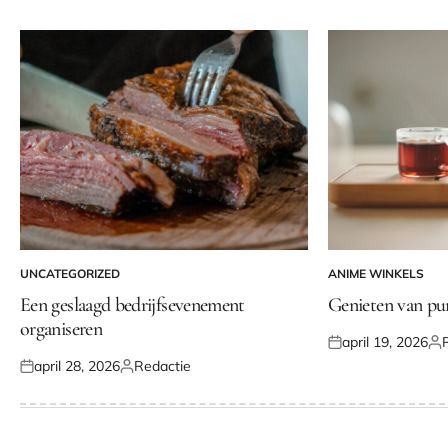
UNCATEGORIZED
ANIME WINKELS
GEPLAATST
GEPLAATST
IN
IN
Een geslaagd bedrijfsevenement
Genieten van pu
organiseren
april 19, 2026
Geplaatst
Gep
april 28, 2026
Redactie
op
do
Geplaatst
Geplaatst
op
door