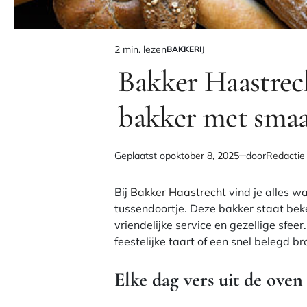
2 min. lezen
BAKKERIJ
Geschatte
GEPLAATST
IN
Bakker Haastrech
leestijd
bakker met sma
Geplaatst op
oktober 8, 2025
door
Redactie
Bij
Bakker Haastrecht
vind je alles wat
tussendoortje. Deze bakker staat bek
vriendelijke service en gezellige sfeer
feestelijke taart of een snel belegd bro
Elke dag vers uit de oven