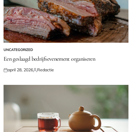
UNCATEGORIZED
GEPLAATST
IN
Een geslaagd bedrijfsevenement organiseren
april 28, 2026
Redactie
Geplaatst
Geplaatst
op
door