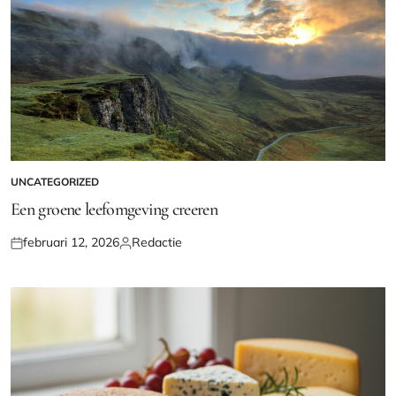
UNCATEGORIZED
GEPLAATST
IN
Een groene leefomgeving creeren
februari 12, 2026
Redactie
Geplaatst
Geplaatst
op
door