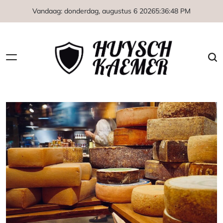
Naar
Vandaag: donderdag, augustus 6 2026
5
:
36
:
49
PM
de
inhoud
springen
Huysch
Kaemer