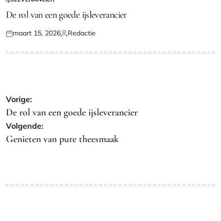
GEPLAATST
IN
De rol van een goede ijsleverancier
maart 15, 2026
Redactie
Geplaatst
Geplaatst
op
door
Bericht
Vorige:
navigatie
De rol van een goede ijsleverancier
Volgende:
Genieten van pure theesmaak