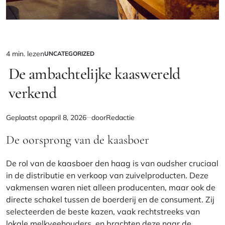
4 min. lezen
UNCATEGORIZED
Geschatte
GEPLAATST
IN
De ambachtelijke kaaswereld
leestijd
verkend
Geplaatst op
april 8, 2026
door
Redactie
De oorsprong van de kaasboer
De rol van de
kaasboer den haag
is van oudsher cruciaal
in de distributie en verkoop van zuivelproducten. Deze
vakmensen waren niet alleen producenten, maar ook de
directe schakel tussen de boerderij en de consument. Zij
selecteerden de beste kazen, vaak rechtstreeks van
lokale melkveehouders, en brachten deze naar de