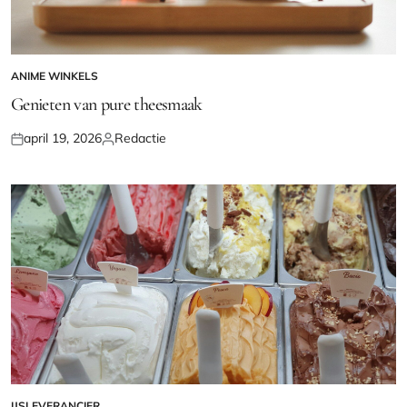
ANIME WINKELS
GEPLAATST
IN
Genieten van pure theesmaak
april 19, 2026
Redactie
Geplaatst
Geplaatst
op
door
IJSLEVERANCIER