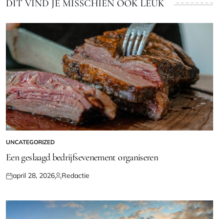
DIT VIND JE MISSCHIEN OOK LEUK
UNCATEGORIZED
GEPLAATST
IN
Een geslaagd bedrijfsevenement organiseren
april 28, 2026
Redactie
Geplaatst
Geplaatst
op
door