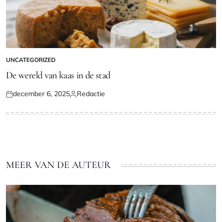
UNCATEGORIZED
GEPLAATST
IN
De wereld van kaas in de stad
december 6, 2025
Redactie
Geplaatst
Geplaatst
op
door
MEER VAN DE AUTEUR