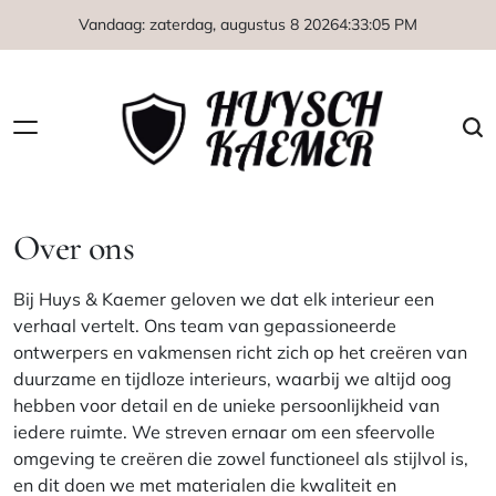
Naar
Vandaag: zaterdag, augustus 8 2026
4
:
33
:
05
PM
de
inhoud
springen
Huysch
Kaemer
Over ons
Bij Huys & Kaemer geloven we dat elk interieur een
verhaal vertelt. Ons team van gepassioneerde
ontwerpers en vakmensen richt zich op het creëren van
duurzame en tijdloze interieurs, waarbij we altijd oog
hebben voor detail en de unieke persoonlijkheid van
iedere ruimte. We streven ernaar om een sfeervolle
omgeving te creëren die zowel functioneel als stijlvol is,
en dit doen we met materialen die kwaliteit en