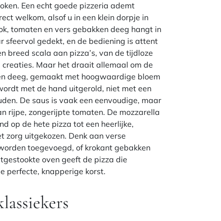
token. Een echt goede pizzeria ademt
rect welkom, alsof u in een klein dorpje in
look, tomaten en vers gebakken deeg hangt in
r sfeervol gedekt, en de bediening is attent
en breed scala aan pizza’s, van de tijdloze
 creaties. Maar het draait allemaal om de
zen deeg, gemaakt met hoogwaardige bloem
 wordt met de hand uitgerold, niet met een
ouden. De saus is vaak een eenvoudige, maar
 rijpe, zongerijpte tomaten. De mozzarella
nd op de hete pizza tot een heerlijke,
t zorg uitgekozen. Denk aan verse
 worden toegevoegd, of krokant gebakken
utgestookte oven geeft de pizza die
de perfecte, knapperige korst.
lassiekers