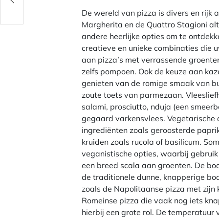
De wereld van pizza is divers en rijk
Margherita en de Quattro Stagioni alti
andere heerlijke opties om te ontdekk
creatieve en unieke combinaties die 
aan pizza’s met verrassende groenten 
zelfs pompoen. Ook de keuze aan kaze
genieten van de romige smaak van bur
zoute toets van parmezaan. Vleeslief
salami, prosciutto, nduja (een smeerb
gegaard varkensvlees. Vegetarische 
ingrediënten zoals geroosterde papri
kruiden zoals rucola of basilicum. So
veganistische opties, waarbij gebru
een breed scala aan groenten. De bo
de traditionele dunne, knapperige bod
zoals de Napolitaanse pizza met zijn
Romeinse pizza die vaak nog iets knap
hierbij een grote rol. De temperatuur