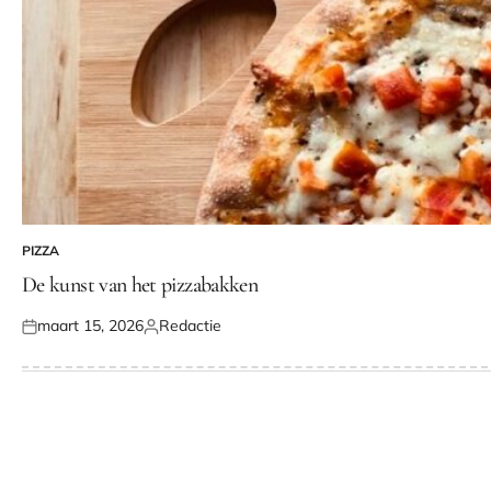
PIZZA
GEPLAATST
IN
De kunst van het pizzabakken
maart 15, 2026
Redactie
Geplaatst
Geplaatst
op
door