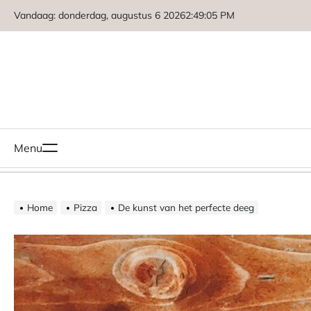
Naar
Vandaag: donderdag, augustus 6 2026
2
:
49
:
06
PM
de
inhoud
springen
Menu
Home
Pizza
De kunst van het perfecte deeg