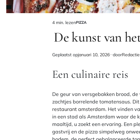
4 min. lezen
PIZZA
Geschatte
GEPLAATST
IN
De kunst van het
leestijd
Geplaatst op
januari 10, 2026
door
Redactie
Een culinaire reis
De geur van versgebakken brood, de 
zachtjes borrelende tomatensaus. Dit
restaurant amsterdam
. Het vinden va
in een stad als Amsterdam waar de k
maaltijd, u zoekt een ervaring. Een pl
gastvrij en de pizza simpelweg onw
bodem, de perfect gebalanceerde topp