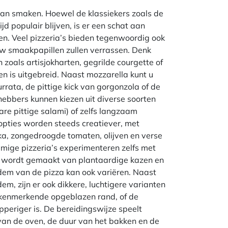
 aan smaken. Hoewel de klassiekers zoals de
jd populair blijven, is er een schat aan
en. Veel pizzeria’s bieden tegenwoordig ook
uw smaakpapillen zullen verrassen. Denk
zoals artisjokharten, gegrilde courgette of
n is uitgebreid. Naast mozzarella kunt u
rata, de pittige kick van gorgonzola of de
hebbers kunnen kiezen uit diverse soorten
are pittige salami) of zelfs langzaam
opties worden steeds creatiever, met
ka, zongedroogde tomaten, olijven en verse
mmige pizzeria’s experimenteren zelfs met
ik wordt gemaakt van plantaardige kazen en
dem van de pizza kan ook variëren. Naast
em, zijn er ook dikkere, luchtigere varianten
 kenmerkende opgeblazen rand, of de
periger is. De bereidingswijze speelt
 van de oven, de duur van het bakken en de