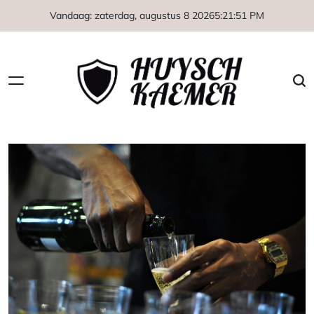
Naar
Vandaag: zaterdag, augustus 8 2026
5
:
21
:
51
PM
de
inhoud
springen
Huysch
Kaemer