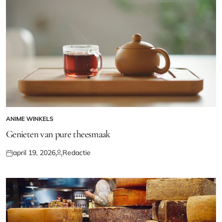
ANIME WINKELS
GEPLAATST
IN
Genieten van pure theesmaak
april 19, 2026
Redactie
Geplaatst
Geplaatst
op
door