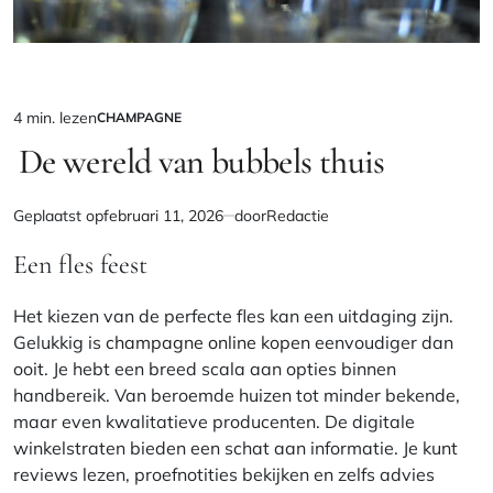
4 min. lezen
CHAMPAGNE
Geschatte
GEPLAATST
IN
De wereld van bubbels thuis
leestijd
Geplaatst op
februari 11, 2026
door
Redactie
Een fles feest
Het kiezen van de perfecte fles kan een uitdaging zijn.
Gelukkig is
champagne online kopen
eenvoudiger dan
ooit. Je hebt een breed scala aan opties binnen
handbereik. Van beroemde huizen tot minder bekende,
maar even kwalitatieve producenten. De digitale
winkelstraten bieden een schat aan informatie. Je kunt
reviews lezen, proefnotities bekijken en zelfs advies