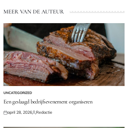
MEER VAN DE AUTEUR
UNCATEGORIZED
GEPLAATST
IN
Een geslaagd bedrijfsevenement organiseren
april 28, 2026
Redactie
Geplaatst
Geplaatst
op
door