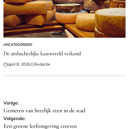
UNCATEGORIZED
GEPLAATST
IN
De ambachtelijke kaaswereld verkend
april 8, 2026
Redactie
Geplaatst
Geplaatst
op
door
Bericht
Vorige:
navigatie
Genieten van heerlijk eten in de stad
Volgende:
Een groene leefomgeving creeren