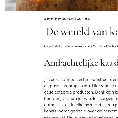
4 min. lezen
UNCATEGORIZED
Geschatte
GEPLAATST
IN
De wereld van ka
leestijd
Geplaatst op
december 6, 2025
door
Redact
Ambachtelijke kaas
Je zoekt naar een echte
kaasboer den
en passie voorop staan. Hier vind je
geselecteerde producten. Denk aan ka
boerderij tot aan jouw tafel. De geur a
authenticiteit in elke hap. Het is ee
kennis wordt gedeeld over de herkom
een winkel. Het is een ontmoetingsple