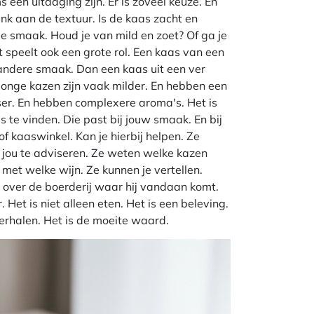
 een uitdaging zijn. Er is zoveel keuze. En
enk aan de textuur. Is de kaas zacht en
de smaak. Houd je van mild en zoet? Of ga je
t speelt ook een grote rol. Een kaas van een
 andere smaak. Dan een kaas uit een ver
k. Jonge kazen zijn vaak milder. En hebben een
ser. En hebben complexere aroma's. Het is
 te vinden. Die past bij jouw smaak. En bij
 kaaswinkel. Kan je hierbij helpen. Ze
 jou te adviseren. Ze weten welke kazen
et welke wijn. Ze kunnen je vertellen.
 over de boerderij waar hij vandaan komt.
Het is niet alleen eten. Het is een beleving.
erhalen. Het is de moeite waard.