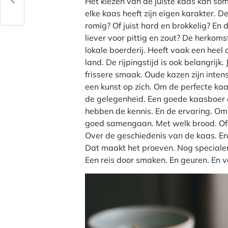
Het kiezen van de juiste kaas kan soms
elke kaas heeft zijn eigen karakter. D
romig? Of juist hard en brokkelig? En 
liever voor pittig en zout? De herkoms
lokale boerderij. Heeft vaak een heel
land. De rijpingstijd is ook belangrij
frissere smaak. Oude kazen zijn inten
een kunst op zich. Om de perfecte kaas
de gelegenheid. Een goede kaasboer of
hebben de kennis. En de ervaring. Om
goed samengaan. Met welk brood. Of m
Over de geschiedenis van de kaas. En
Dat maakt het proeven. Nog specialer. 
Een reis door smaken. En geuren. En v