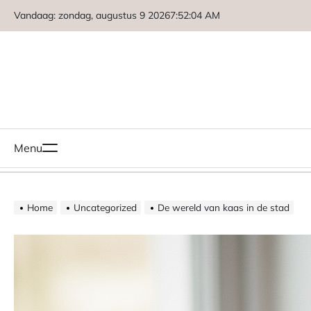
Naar
Vandaag: zondag, augustus 9 2026
7
:
52
:
06
AM
de
inhoud
springen
Menu
Home
Uncategorized
De wereld van kaas in de stad